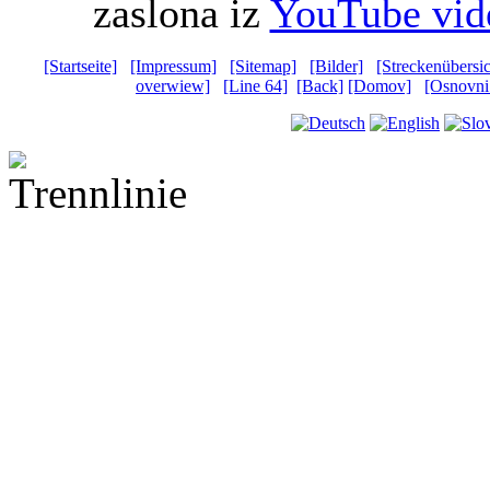
zaslona iz
YouTube vid
[Startseite]
[Impressum]
[Sitemap]
[Bilder]
[Streckenübersic
overwiew]
[Line 64]
[Back]
[Domov]
[Osnovni