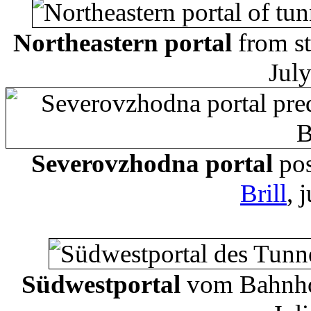
Northeastern portal
from st
Jul
Severovzhodna portal
pos
Brill
, 
Südwestportal
vom Bahnho