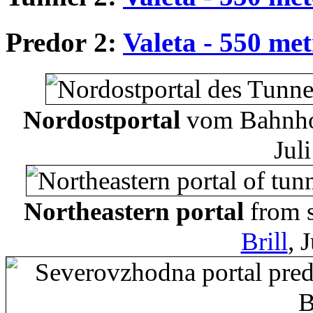
Predor 2:
Valeta - 550 me
Nordostportal
vom Bahnho
Jul
Northeastern portal
from s
Brill
, 