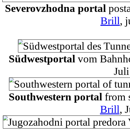
Severovzhodna portal
posta
Brill
, 
Südwestportal
vom Bahnho
Jul
Southwestern portal
from s
Brill
, 